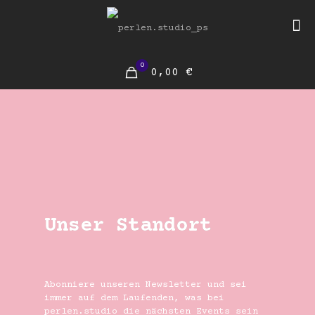
0
0,00 €
Unser Standort
Abonniere unseren Newsletter und sei
immer auf dem
Laufenden
, w
as bei
perlen.studio
die nächsten Events sein