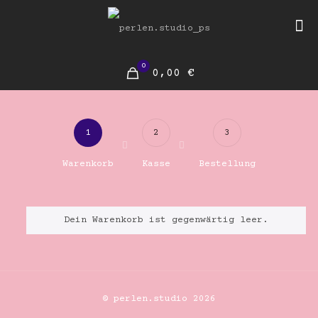
0
0,00 €
1
2
3
Warenkorb
Kasse
Bestellung
Dein Warenkorb ist gegenwärtig leer.
© perlen.studio 2026