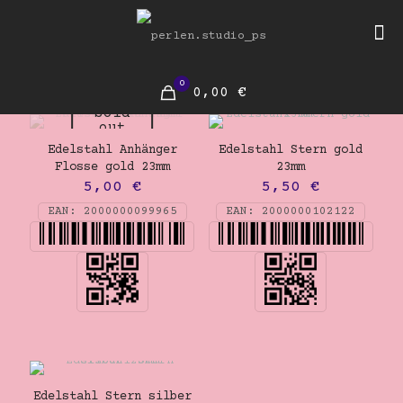
0
0,00 €
Sold
out
Edelstahl Anhänger
Edelstahl Stern gold
Flosse gold 23mm
23mm
5,00
€
5,50
€
EAN:
2000000099965
EAN:
2000000102122
Edelstahl Stern silber