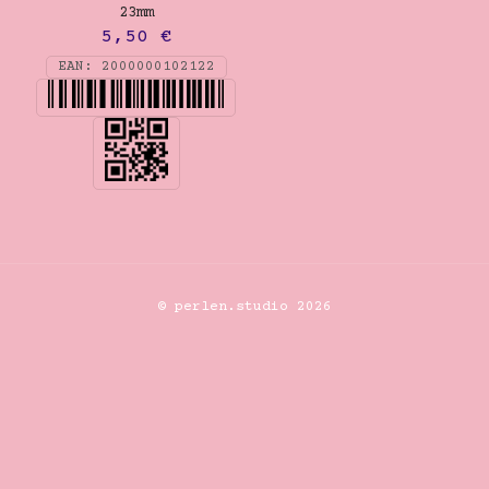
23mm
5,50
€
EAN:
2000000102122
© perlen.studio 2026