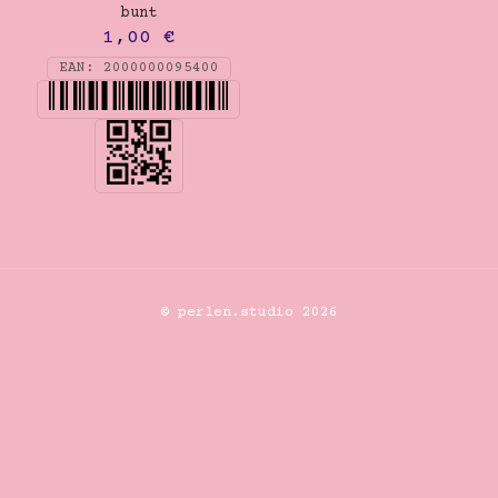
bunt
1,00
€
EAN:
2000000095400
© perlen.studio 2026