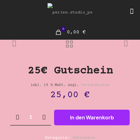
0
0,00 €
25€ Gutschein
inkl. 19 % MwSt.
zzgl.
Versandkosten
25,00
€
25€
In den Warenkorb
Gutschein
Menge
Kategorie:
Gutschein