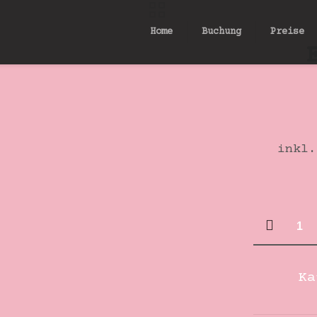
Home
Buchung
Preise
inkl.
Edelsta
Perle
länglic
K
rund
Gold/Si