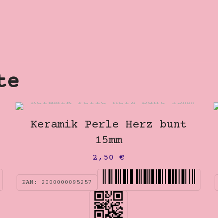
Menge
te
Keramik Perle Herz bunt
15mm
2,50
€
EAN:
2000000095257