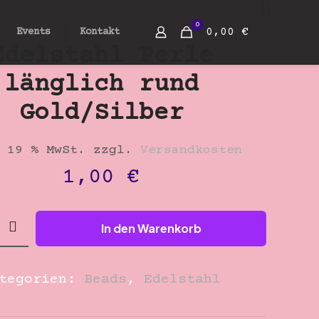
0
0,00 €
Events
Kontakt
Edelstahl Perle
länglich rund
Gold/Silber
 19 % MwSt.
zzgl.
Versandkosten
1,00
€
hl
In den Warenkorb
h
ategorien:
Beads
,
Edelstahl
lber