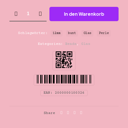
Glas
In den Warenkorb
Perle
bunt
12mm
Menge
Schlagwörter:
12mm
bunt
Glas
Perle
Kategorien:
Beads
,
Glas
EAN:
2000000100326
Share