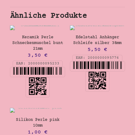
Ähnliche Produkte
Keramik Perle
Edelstahl Anhänger
Schneckenmuschel bunt
Schleife silber 38mm
21mm
5,50
€
3,50
€
EAN:
2000000095776
EAN:
2000000095233
Silikon Perle pink
10mm
1,00
€