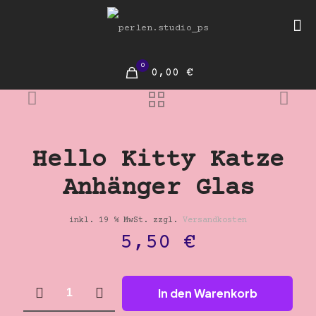
0
0,00 €
Hello Kitty Katze
Anhänger Glas
inkl. 19 % MwSt.
zzgl.
Versandkosten
5,50
€
Hello
In den Warenkorb
Kitty
Katze