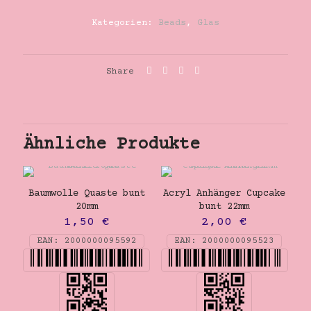
Anhänger
Glas
Kategorien:
Beads
,
Glas
Menge
Share
Ähnliche Produkte
Baumwolle Quaste bunt
Acryl Anhänger Cupcake
20mm
bunt 22mm
1,50
€
2,00
€
EAN:
2000000095592
EAN:
2000000095523