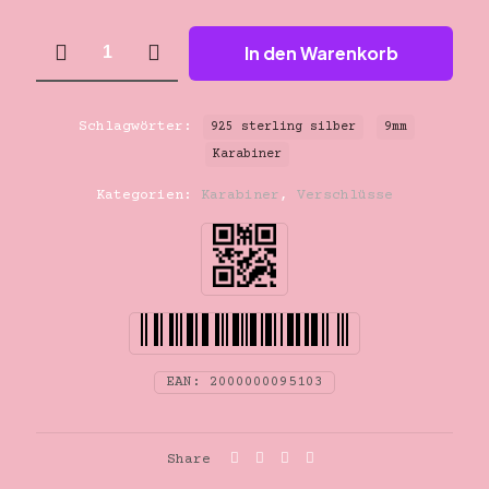
Karabiner
In den Warenkorb
silber
925
sterling
9mm
Schlagwörter:
925 sterling silber
9mm
Menge
Karabiner
Kategorien:
Karabiner
,
Verschlüsse
EAN:
2000000095103
Share