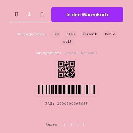
Keramik
In den Warenkorb
Perle
blau-
weiß
8mm
Schlagwörter:
8mm
blau
Keramik
Perle
Menge
weiß
Kategorien:
Beads
,
Keramik
EAN:
2000000095653
Share