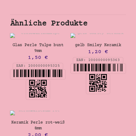
Ähnliche Produkte
Glas Perle Tulpe bunt
gelb Smiley Keramik
9mm
1,20
€
1,50
€
EAN:
2000000095363
EAN:
2000000095325
Keramik Perle rot-weiß
8mm
2,00
€