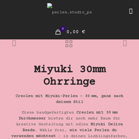
0
0,00 €
Miyuki 30mm
Ohrringe
Creolen mit Miyuki-Perlen – 30 mm, ganz nach
deinem Stil
Diese handgefertigten
Creolen mit 30 mm
Durchmesser
bieten dir noch mehr Raum für
kreative Gestaltung mit edlen
Miyuki Delica
Beads
. Wähle frei,
wie viele Perlen du
verwenden möchtest
– in deinen Lieblingsfarben,