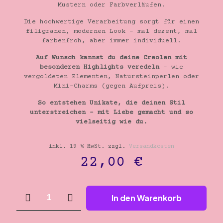
Mustern oder Farbverläufen.
Die hochwertige Verarbeitung sorgt für einen
filigranen, modernen Look – mal dezent, mal
farbenfroh, aber immer individuell.
Auf Wunsch kannst du deine Creolen mit
besonderen Highlights veredeln
– wie
vergoldeten Elementen, Natursteinperlen oder
Mini-Charms (gegen Aufpreis).
So entstehen Unikate, die deinen Stil
unterstreichen – mit Liebe gemacht und so
vielseitig wie du.
inkl. 19 % MwSt.
zzgl.
Versandkosten
22,00
€
Miyuki
In den Warenkorb
30mm
Ohrringe
Menge