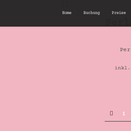
Home
Buchung
Preise
Perl
Per
inkl.
Perlmut
Perle
Muschel