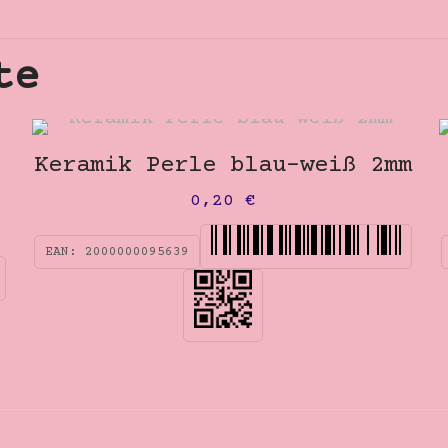
te
Keramik Perle blau-weiß 2mm
0,20
€
EAN:
2000000095639