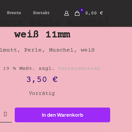
0
0,00 €
Events
Kontakt
mutt Perle Muschel
weiß 11mm
lmutt, Perle, Muschel, weiß
 19 % MwSt.
zzgl.
Versandkosten
3,50
€
Vorrätig
t
In den Warenkorb