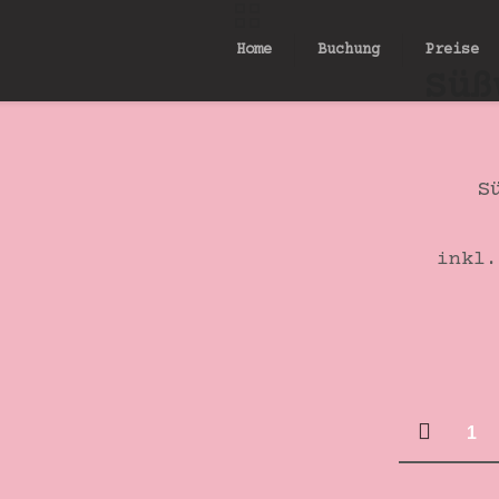
Home
Buchung
Preise
Süß
S
inkl.
Süßwass
flach
weiß