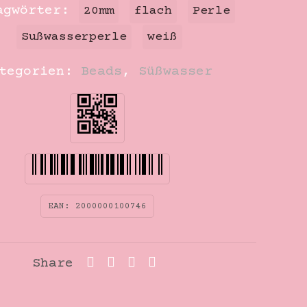
agwörter:
20mm
flach
Perle
Sußwasserperle
weiß
ategorien:
Beads
,
Süßwasser
EAN:
2000000100746
Share