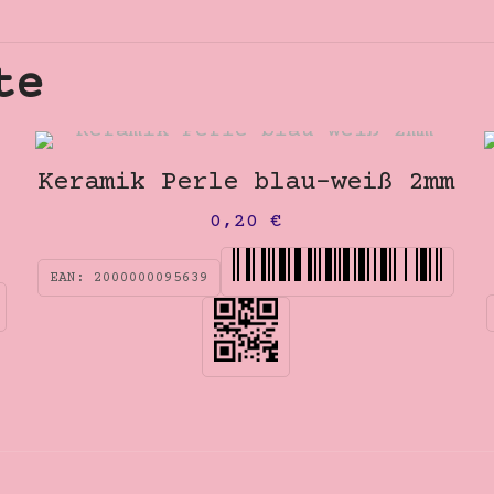
te
Keramik Perle blau-weiß 2mm
0,20
€
EAN:
2000000095639