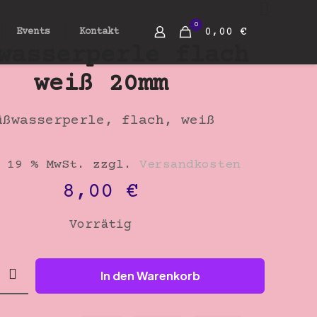
0
0,00 €
Events
Kontakt
wasserperle flach
weiß 20mm
üßwasserperle, flach, weiß
 19 % MwSt.
zzgl.
Versandkosten
8,00
€
Vorrätig
erperle
In den Warenkorb