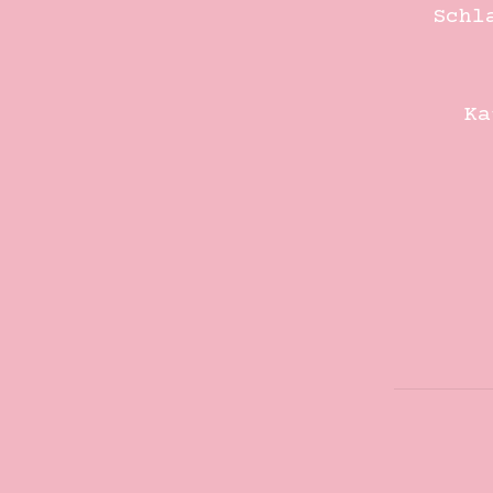
Schl
20mm
Menge
K