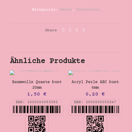
glänzend
Menge
Kategorien:
Beads
,
Naturstein
Share
Ähnliche Produkte
Baumwolle Quaste bunt
Acryl Perle ABC bunt
20mm
6mm
1,50
€
0,20
€
EAN:
2000000095592
EAN:
2000000095547