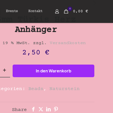
0
0,00 €
Events
Kontakt
6mm Türkis Herz
Anhänger
 19 % MwSt.
zzgl.
Versandkosten
2,50
€
In den Warenkorb
tegorien:
Beads
,
Naturstein
r
Share