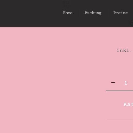
Home
Buchung
Preise
inkl.
6mm
Türkis
Herz
Ka
Anhänge
Menge