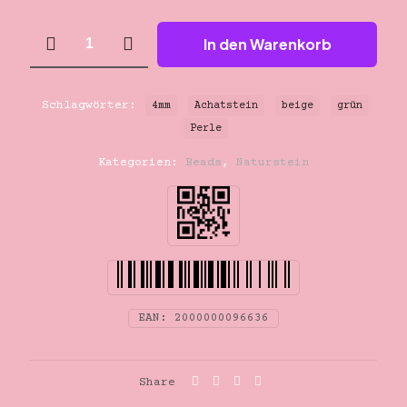
4mm
In den Warenkorb
beige-
grün
Achatstein
Perle
Schlagwörter:
4mm
Achatstein
beige
grün
Menge
Perle
Kategorien:
Beads
,
Naturstein
EAN:
2000000096636
Share