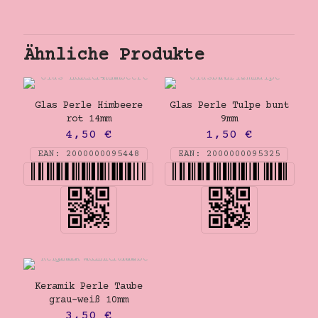
Ähnliche Produkte
Glas Perle Himbeere
Glas Perle Tulpe bunt
rot 14mm
9mm
4,50
€
1,50
€
EAN:
2000000095448
EAN:
2000000095325
Keramik Perle Taube
grau-weiß 10mm
3,50
€