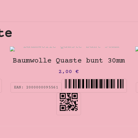
te
Baumwolle Quaste bunt 30mm
2,00
€
EAN:
2000000095561