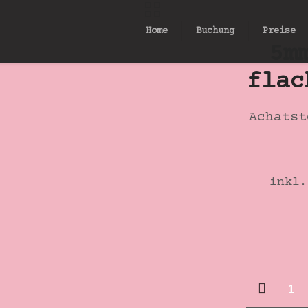
Home
Buchung
Preise
5m
flac
Achatst
inkl.
5mm
gelb-