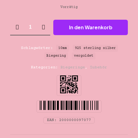
Vorrätig
10mm
In den Warenkorb
vergoldet
925
sterling
silber
Schlagwörter:
10mm
925 sterling silber
Biegering
Biegering
vergoldet
Menge
Kategorien:
Biegeringe
,
Zubehör
EAN:
2000000097077