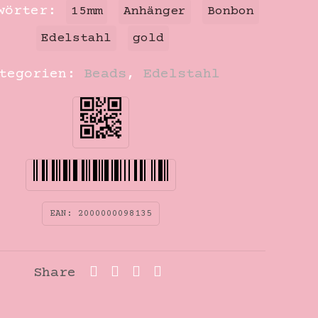
gwörter:
15mm
Anhänger
Bonbon
Edelstahl
gold
ategorien:
Beads
,
Edelstahl
EAN:
2000000098135
Share