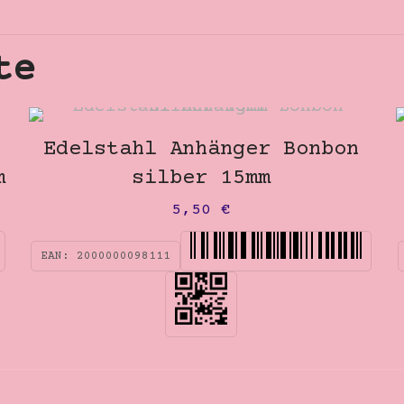
te
Edelstahl Anhänger Bonbon
m
silber 15mm
5,50
€
EAN:
2000000098111