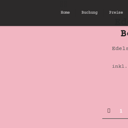
Home
Buchung
Preise
Ed
B
Edel
inkl.
Edelsta
Anhänge
Bonbon