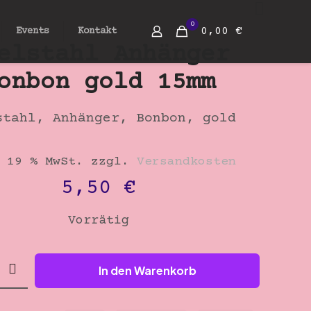
0
0,00 €
Events
Kontakt
elstahl Anhänger
onbon gold 15mm
stahl, Anhänger, Bonbon, gold
 19 % MwSt.
zzgl.
Versandkosten
5,50
€
Vorrätig
hl
In den Warenkorb
r