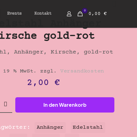
0
0,00 €
Events
Kontakt
elstahl Anhänger
irsche gold-rot
hl, Anhänger, Kirsche, gold-rot
 19 % MwSt.
zzgl.
Versandkosten
2,00
€
hl
In den Warenkorb
r
agwörter:
Anhänger
Edelstahl