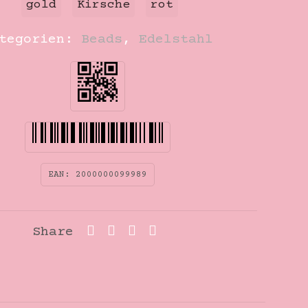
gold
Kirsche
rot
ategorien:
Beads
,
Edelstahl
EAN:
2000000099989
Share