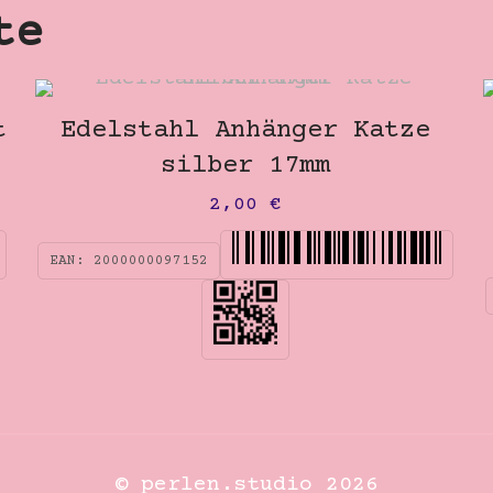
te
t
Edelstahl Anhänger Katze
silber 17mm
2,00
€
EAN:
2000000097152
© perlen.studio 2026