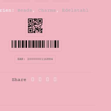
orien:
Beads
,
Charms
,
Edelstahl
EAN:
2000000116884
Share