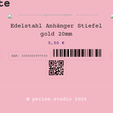
te
Edelstahl Anhänger Stiefel
gold 20mm
5,50
€
EAN:
2000000097930
© perlen.studio 2026