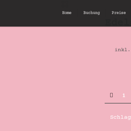
Home
Buchung
Preise
Edel
inkl.
Edelsta
Kreuz
silber
Schla
18mm
Menge