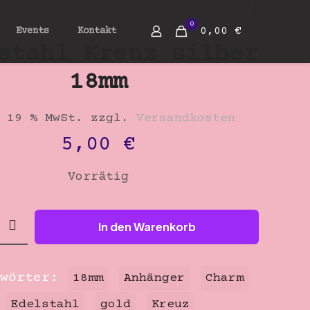
0
0,00 €
Events
Kontakt
stahl Kreuz silber
18mm
 19 % MwSt.
zzgl.
Versandkosten
5,00
€
Vorrätig
hl
In den Warenkorb
gwörter:
18mm
Anhänger
Charm
Edelstahl
gold
Kreuz