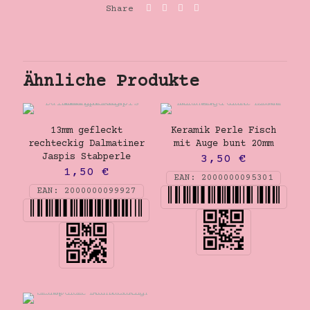
Share
Ähnliche Produkte
13mm gefleckt
Keramik Perle Fisch
rechteckig Dalmatiner
mit Auge bunt 20mm
Jaspis Stabperle
3,50
€
1,50
€
EAN:
2000000095301
EAN:
2000000099927