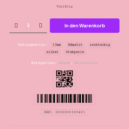
Vorrätig
13mm
In den Warenkorb
silber
rechteckig
Hämatit
Stabperle
Schlagwörter:
13mm
Hämatit
rechteckig
Menge
silber
Stabperle
Kategorien:
Beads
,
Naturstein
EAN:
2000000100401