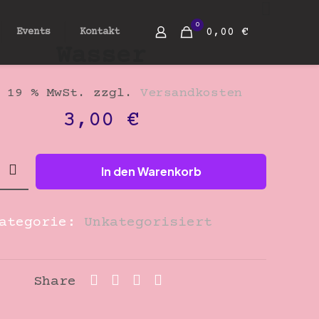
0
0,00 €
Events
Kontakt
Wasser
 19 % MwSt.
zzgl.
Versandkosten
3,00
€
In den Warenkorb
ategorie:
Unkategorisiert
Share