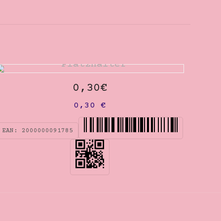
0,30€
0,30
€
EAN:
2000000091785