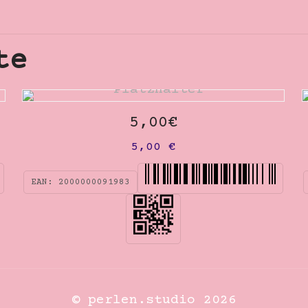
te
5,00€
5,00
€
EAN:
2000000091983
© perlen.studio 2026