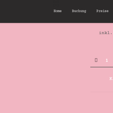
Home
Buchung
Preise
inkl.
Wasser
Menge
K