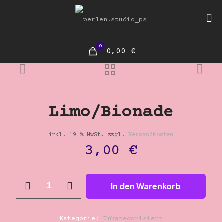
0
0,00 €
Limo/Bionade
inkl. 19 % MwSt.
zzgl.
Versandkosten
3,00
€
Limo/Bionade
In den Warenkorb
Menge
Kategorie:
Unkategorisiert