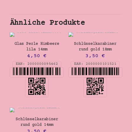
Ähnliche Produkte
Glas Perle Himbeere
Schlüsselkarabiner
lila 14mm
rund gold 18mm
4,50
€
3,50
€
EAN:
2000000095462
EAN:
2000000101521
Schlüsselkarabiner
rund gold 14mm
3,50
€