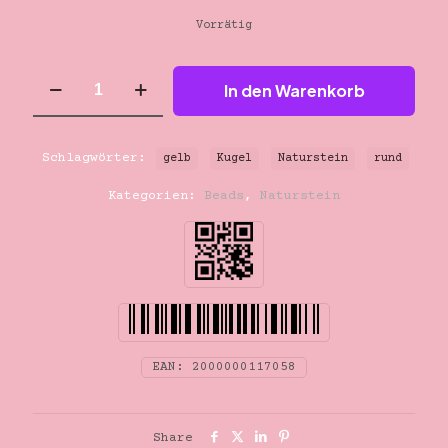
Vorrätig
6mm
In den Warenkorb
hellgelb
Chalzedon
Menge
Schlagwörter:
gelb
Kugel
Naturstein
rund
Kategorien:
Beads
,
Naturstein
EAN:
2000000117058
Share