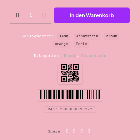
14mm
In den Warenkorb
orange-
braun
Achatstein
Perle
Schlagwörter:
14mm
Achatstein
braun
Menge
orange
Perle
Kategorien:
Beads
,
Naturstein
EAN:
2000000098777
Share