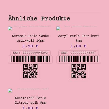
Ähnliche Produkte
Keramik Perle Taube
Acryl Perle Herz bunt
grau-weiß 10mm
8mm
3,50
€
1,00
€
EAN:
2000000095202
EAN:
2000000095387
Kunststoff Perle
Zitrone gelb 9mm
1,00
€