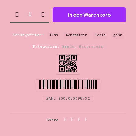
10mm
In den Warenkorb
pink
Achatstein
Perle
Menge
Schlagwörter:
10mm
Achatstein
Perle
pink
Kategorien:
Beads
,
Naturstein
EAN:
2000000098791
Share