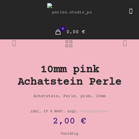
0
0,00 €
10mm pink
Achatstein Perle
Achatstein, Perle, pink, 10mm
inkl. 19 % MwSt.
zzgl.
Versandkosten
2,00
€
Vorrätig