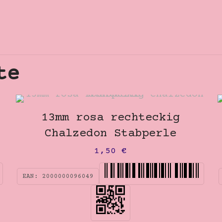
te
13mm rosa rechteckig
Chalzedon Stabperle
1,50
€
EAN:
2000000096049