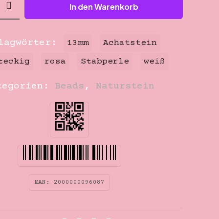
In den Warenkorb
lagwörter:
13mm
Achatstein
kig
teckig
rosa
Stabperle
weiß
ein
le
tegorien:
Beads
,
Naturstein
EAN:
2000000096087