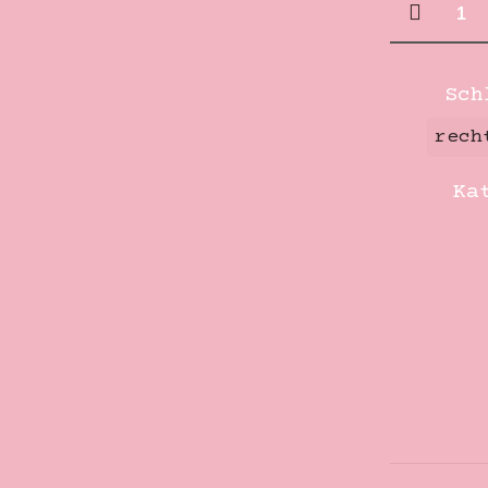
13mm
weiß-
rosa
Sch
rechtec
rech
Achatst
Stabper
Ka
Menge