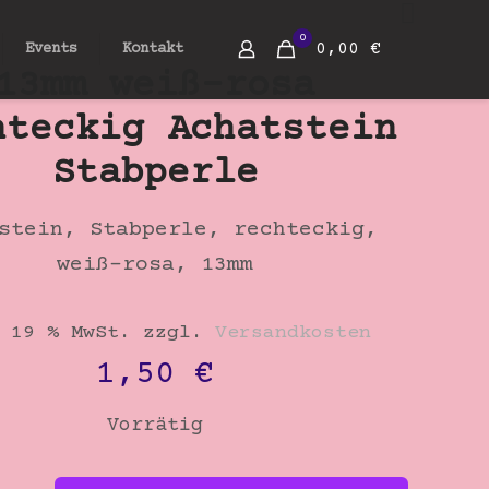
0
0,00 €
Events
Kontakt
13mm weiß-rosa
hteckig Achatstein
Stabperle
stein, Stabperle, rechteckig,
weiß-rosa, 13mm
 19 % MwSt.
zzgl.
Versandkosten
1,50
€
Vorrätig